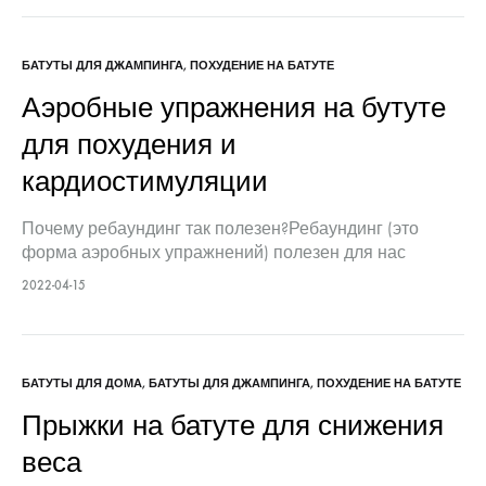
считали, что такой батут это…
БАТУТЫ ДЛЯ ДЖАМПИНГА
,
ПОХУДЕНИЕ НА БАТУТЕ
Аэробные упражнения на бутуте
для похудения и
кардиостимуляции
Почему ребаундинг так полезен?Ребаундинг (это
форма аэробных упражнений) полезен для нас
потому, что помогает сжигать калории и сбросить
2022-04-15
лишние килограммы. Узнайте многочисленные
преимущества ребаунд-упражнений, и насколько это
может быть полезно…
БАТУТЫ ДЛЯ ДОМА
,
БАТУТЫ ДЛЯ ДЖАМПИНГА
,
ПОХУДЕНИЕ НА БАТУТЕ
Прыжки на батуте для снижения
веса