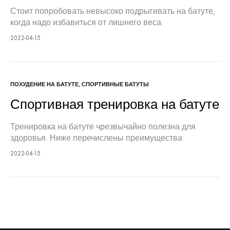
Стоит попробовать невысоко подрыгивать на батуте,
когда надо избавиться от лишнего веса.
Подпрыгивания — прекрасный способ сделать свое
2022-04-15
тело здоровым и красивым. В тренажерных залах
персональные тренеры помогают клиентам
правильно…
ПОХУДЕНИЕ НА БАТУТЕ
,
СПОРТИВНЫЕ БАТУТЫ
Спортивная тренировка на батуте
Тренировка на батуте чрезвычайно полезна для
здоровья. Ниже перечислены преимущества
тренировки такого рода и некоторые тонкости
2022-04-15
использования батута. Батут — это оборудование,
оснащенное упругим и прочным полотном, натянутым
на стальную…