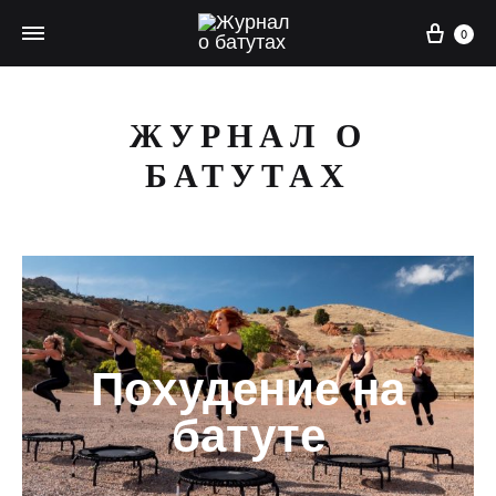
Корз
0
ЖУРНАЛ О
БАТУТАХ
Похудение на
батуте