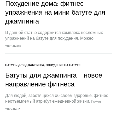
Похудение дома: фитнес
упражнения на мини батуте для
джампинга
В данной статье содержится комплекс несложных
упражнений на батуте для похудения. Можно
включить их в свою ежедневную тренировку и
2023-04-03
убедиться, как быстро исчезает лишний вес.
Эффективные упражнения для похудения —…
БАТУТЫ ДЛЯ ДЖАМПИНГА
,
ПОХУДЕНИЕ НА БАТУТЕ
Батуты для джампинга — новое
направление фитнеса
Для людей, заботящихся об своем здоровье, фитнес
неотъемлемый атрибут ежедневной жизни. Power
Jump– новое направление фитнеса, при котором
2022-04-15
занятия проводятся на мини батутах. Многие раньше