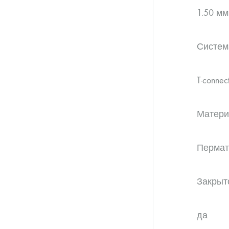
1.50 мм
Систем
T-connec
Матери
Перматр
Закрыт
да