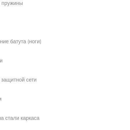
 пружины
ие батута (ноги)
и
 защитной сети
м
а стали каркаса