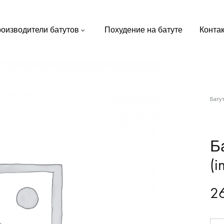
оизводители батутов
Похудение на батуте
Конта
Бату
Ба
(i
2