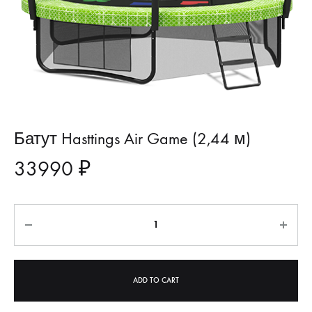
Батут Hasttings Air Game (2,44 м)
33990
₽
Quantity
ADD TO CART