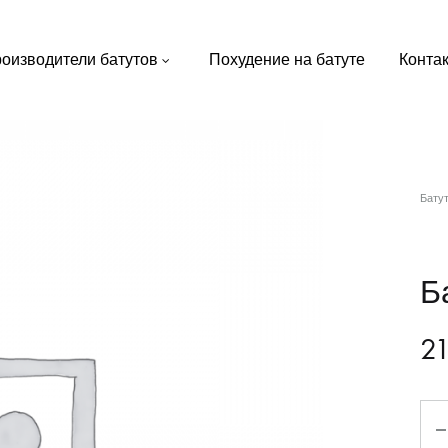
оизводители батутов
Похудение на батуте
Конта
Бату
Ба
2
Qua