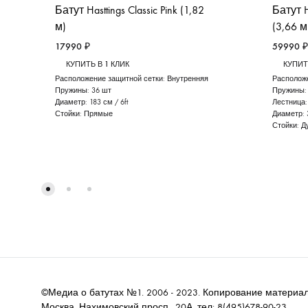
Батут Hasttings Classic Pink (1,82
Батут H
м)
(3,66 м
17990
₽
59990
₽
КУПИТЬ В 1 КЛИК
КУПИТ
Расположение защитной сетки:
Внутренняя
Располож
Пружины:
36 шт
Пружины
Диаметр:
183 см / 6ft
Лестница
Стойки:
Прямые
Диаметр:
Стойки:
Д
©Медиа о батутах №1. 2006 - 2023. Копирование материал
Москва, Нахимовский просп., 20А, тел: 8(495)678-90-23