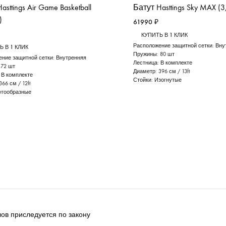
asttings Air Game Basketball
Батут Hasttings Sky MAX (3
)
61990
₽
КУПИТЬ В 1 КЛИК
Расположение защитной сетки:
Вну
Ь В 1 КЛИК
Пружины:
80 шт
ение защитной сетки:
Внутренняя
Лестница:
В комплекте
:
72 шт
Диаметр:
396 см / 13ft
:
В комплекте
Стойки:
Изогнутые
366 см / 12ft
угообразные
ов приследуется по закону