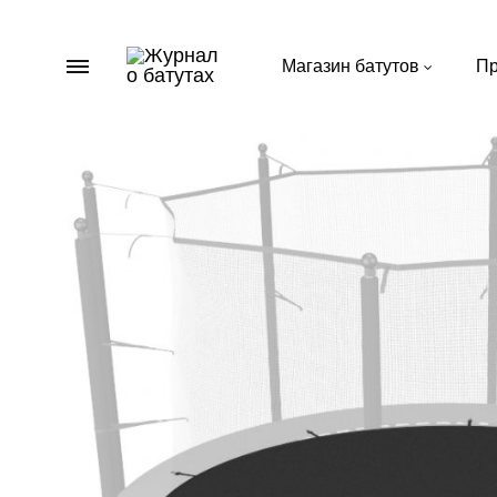
Menu
Магазин батутов
Пр
Журнал
Пишем
о
важное
батутах
о
батутах
для
дачи