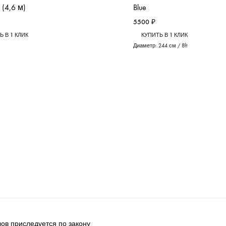
(4,6 м)
Blue
5500
₽
Ь В 1 КЛИК
КУПИТЬ В 1 КЛИК
Диаметр:
244 см / 8ft
ов приследуется по закону