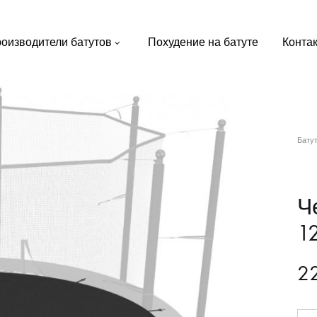
оизводители батутов
Похудение на батуте
Конта
Бату
Ч
12
2