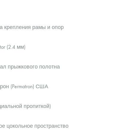
а крепления рамы и опор
tor (2.4 мм)
ал прыжкового полотна
он (Permatron) США
циальной пропиткой)
ое цокольное пространство