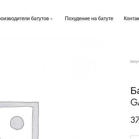
оизводители батутов
Похудение на батуте
Конта
Бату
Б
GA
3