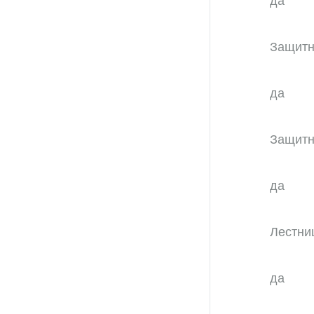
да
Защитн
да
Защитн
да
Лестни
да