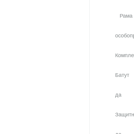
особоп
Компле
Батут
да
Защитн