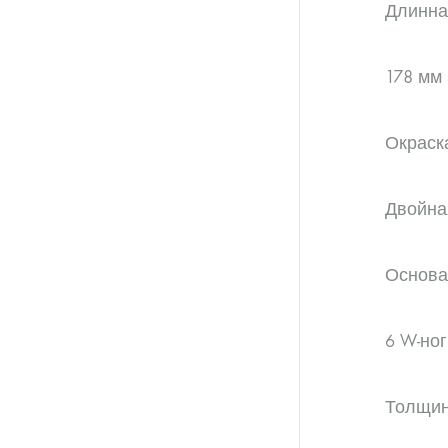
Длинна
178 мм
Окраск
Двойна
Основан
6 W-ног
Толщин