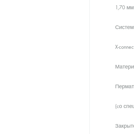
1,70 мм
Систем
X-connec
Матери
Перматр
(cо спе
Закрыт