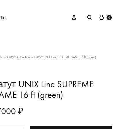
Корзина
Найти
Войти
кты
0
ты
»
Батуты Unix Line
»
Батут UNIX Line SUPREME GAME 16 ft (green)
атут UNIX Line SUPREME
ME 16 ft (green)
7000
₽