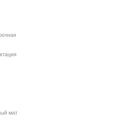
Рама
рочная
ктация
ый мат