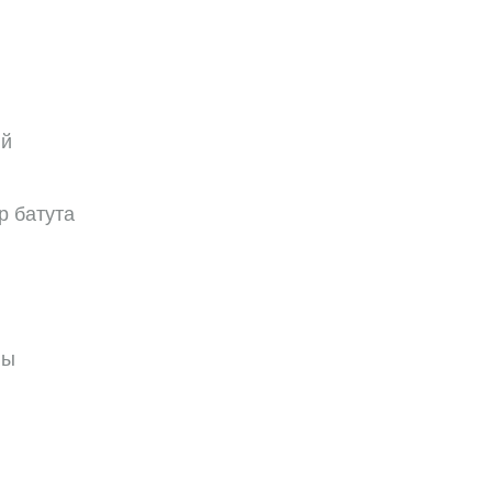
ый
р батута
ны