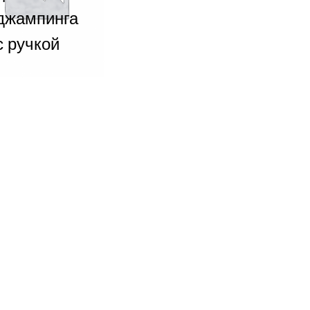
джампинга
с ручкой