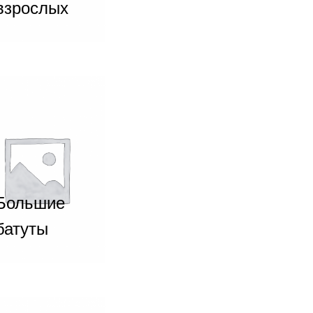
взрослых
Большие
батуты