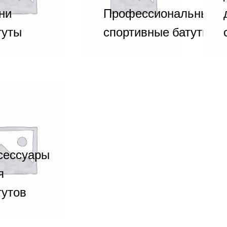
ни
Профессиональные
туты
спортивные батуты
сессуары
я
тутов