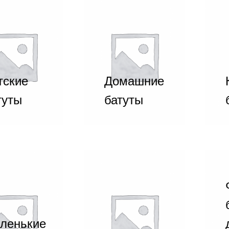
тские
Домашние
туты
батуты
ленькие