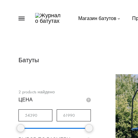
Menu
Магазин батутов
Пр
Журнал
Пишем
о
важное
батутах
о
батутах
Батуты
для
дачи
2
products найдено
ЦЕНА
Ба