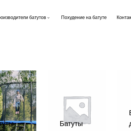
оизводители батутов
Похудение на батуте
Конта
туты
Батуты