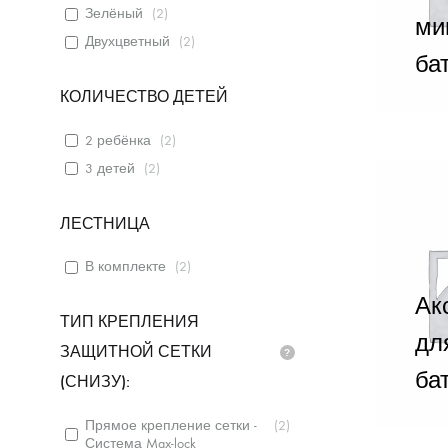
Зелёный
(
2
)
ми
Двухцветный
(
2
)
ба
КОЛИЧЕСТВО ДЕТЕЙ
2 ребёнка
(
2
)
3 детей
(
2
)
ЛЕСТНИЦА
В комплекте
(
2
)
Ак
ТИП КРЕПЛЕНИЯ
дл
ЗАЩИТНОЙ СЕТКИ
ба
(СНИЗУ):
Прямое крепление сетки -
(
2
)
Система Max-lock