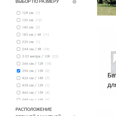
ВЫБОР ПО РАЗМЕРУ
Has
128 см
(
1
)
130 см
(
12
)
140 см
(
5
)
183 см / 6ft
(
11
)
220 см
(
1
)
244 см / 8ft
(
19
)
3.05 метра / 10ft
(
22
)
366 см / 12ft
(
18
)
396 см / 13ft
(
2
)
Ба
426 см / 14ft
(
7
)
дл
458 см / 15ft
(
1
)
460 см / 15ft
(
4
)
488 см / 16ft
(
6
)
РАСПОЛОЖЕНИЕ