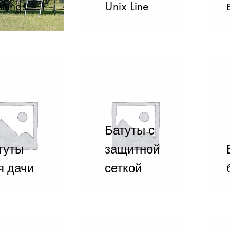
ttings
Unix Line
Батуты с
туты
защитной
я дачи
сеткой