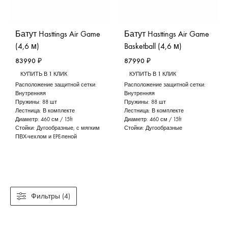
Батут Hasttings Air Game
Батут Hasttings Air Game
(4,6 м)
Basketball (4,6 м)
83990
₽
87990
₽
КУПИТЬ В 1 КЛИК
КУПИТЬ В 1 КЛИК
Расположение защитной сетки:
Расположение защитной сетки:
Внутренняя
Внутренняя
Пружины:
88 шт
Пружины:
88 шт
Лестница:
В комплекте
Лестница:
В комплекте
Диаметр:
460 см / 15ft
Диаметр:
460 см / 15ft
Стойки:
Дугообразные, с мягким
Стойки:
Дугообразные
ПВХ-чехлом и EPE-пеной
Фильтры (4)