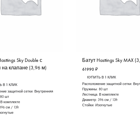
asttings Sky Double с
Батут Hasttings Sky MAX (3
 на клапане (3,96 м)
61990
₽
КУПИТЬ В 1 КЛИК
Расположение защитной сетки:
Вну
 В 1 КЛИК
Пружины:
80 шт
ние защитной сетки:
Внутренняя
Лестница:
В комплекте
80 шт
Диаметр:
396 см / 13ft
:
В комплекте
Стойки:
Изогнутые
396 см / 13ft
зогнутые