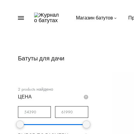
Menu
Магазин батутов
Пр
Журнал
Пишем
о
важное
батутах
о
батутах
Батуты для дачи
для
дачи
2
products найдено
ЦЕНА