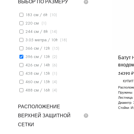
ВЫБОР ПО РАЗМЕРУ
183 см / 6ft
(
10
)
220 см
(
1
)
244 см / 8ft
(
14
)
3.05 метра / 10ft
(
18
)
366 см / 12ft
(
15
)
396 см / 13ft
(
2
)
Батут H
входом
426 см / 14ft
(
6
)
458 см / 15ft
(
1
)
54390
₽
460 см / 15ft
(
4
)
КУПИТЬ
Расположе
488 см / 16ft
(
4
)
Пружины:
Лестница
Диаметр:
РАСПОЛОЖЕНИЕ
Стойки:
И
ВЕРХНЕЙ ЗАЩИТНОЙ
СЕТКИ