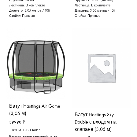
Пружины:
54 шт
Пружины:
54 шт (141 мм)
Лестница:
В комплекте
Лестница:
В комплекте
Диаметр:
3.05 метра / 10ft
Диаметр:
3.05 метра / 10ft
Стойки:
Прямые
Стойки:
Прямые
Батут Hasttings Air Game
(3,05 м)
Батут Hasttings Sky
Double с входом на
39990
₽
клапане (3,05 м)
КУПИТЬ В 1 КЛИК
Расположение защитной сетки: