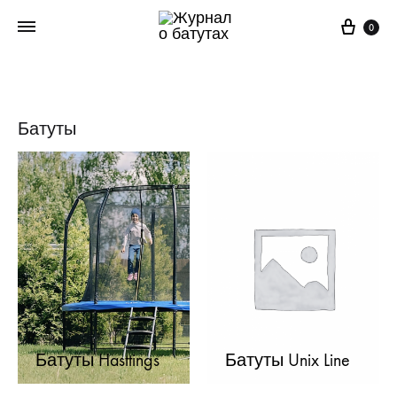
Корз
0
Батуты
Батуты Hasttings
Батуты Unix Line