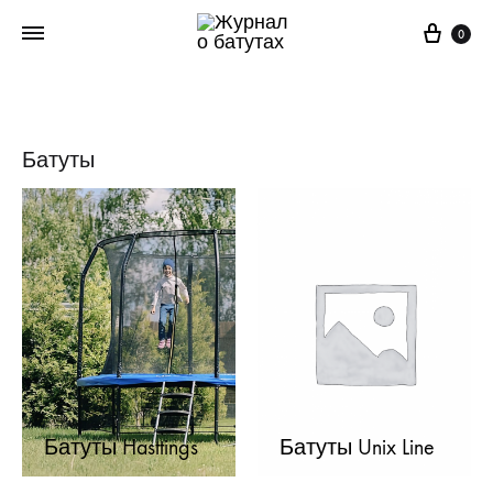
Корз
0
Батуты
Батуты Hasttings
Батуты Unix Line