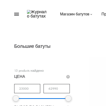
Menu
Магазин батутов
Пр
Журнал
Пишем
о
важное
батутах
о
батутах
Большие батуты
для
дачи
15
products найдено
ЦЕНА