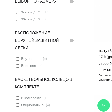
ВЫБОР ПО РАЗМЕРУ
366 см / 12ft
(
13
)
396 см / 13ft
(
2
)
РАСПОЛОЖЕНИЕ
ВЕРХНЕЙ ЗАЩИТНОЙ
СЕТКИ
Батут 
12 ft (g
Внутренняя
(
5
)
25000
₽
Внешняя
(
4
)
КУПИТЬ
Лестница
БАСКЕТБОЛЬНОЕ КОЛЬЦО В
Диаметр:
КОМПЛЕКТЕ
В комплекте
(
1
)
Опционально
(
4
)
6%