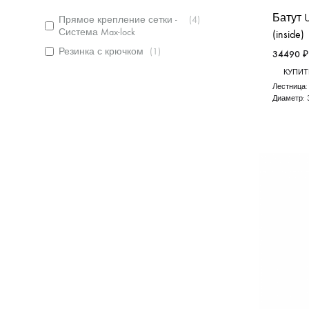
Батут UN
Прямое крепление сетки -
(
4
)
Система Max-lock
(inside)
Резинка с крючком
(
1
)
34490
₽
КУПИТЬ
Лестница
Диаметр: