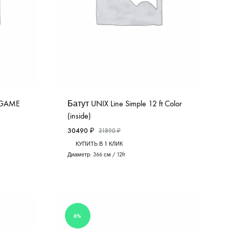
 GAME
Батут UNIX Line Simple 12 ft Color
(inside)
30490
₽
31890
₽
КУПИТЬ В 1 КЛИК
Диаметр:
366 см / 12ft
6%