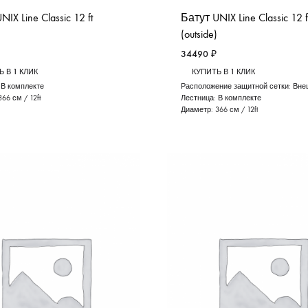
IX Line Classic 12 ft
Батут UNIX Line Classic 12 f
(outside)
34490
₽
 В 1 КЛИК
КУПИТЬ В 1 КЛИК
:
В комплекте
Расположение защитной сетки:
Вне
366 см / 12ft
Лестница:
В комплекте
Диаметр:
366 см / 12ft