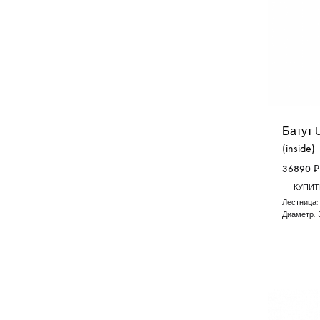
Батут U
(inside)
36890
₽
КУПИТЬ
Лестница
Диаметр: