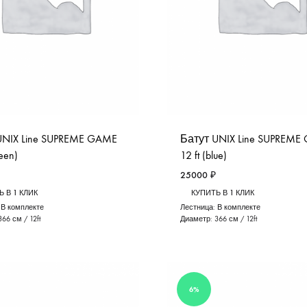
UNIX Line SUPREME GAME
Батут UNIX Line SUPREME
reen)
12 ft (blue)
25000
₽
 В 1 КЛИК
КУПИТЬ В 1 КЛИК
:
В комплекте
Лестница:
В комплекте
366 см / 12ft
Диаметр:
366 см / 12ft
6%