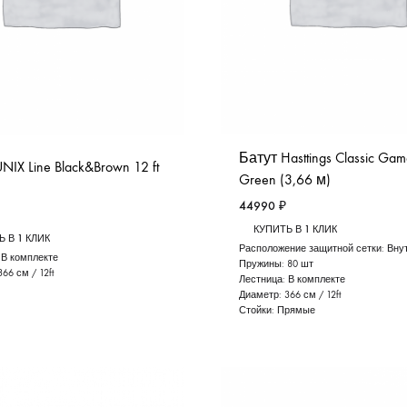
Батут Hasttings Classic Ga
NIX Line Black&Brown 12 ft
Green (3,66 м)
44990
₽
КУПИТЬ В 1 КЛИК
 В 1 КЛИК
Расположение защитной сетки:
Вну
:
В комплекте
Пружины:
80 шт
366 см / 12ft
Лестница:
В комплекте
Диаметр:
366 см / 12ft
Стойки:
Прямые