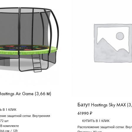
asttings Air Game (3,66 м)
Батут Hasttings Sky MAX (3
 В 1 КЛИК
61990
₽
ние защитной сетки:
Внутренняя
72 шт
КУПИТЬ В 1 КЛИК
:
В комплекте
Расположение защитной сетки:
Вну
366 см / 12ft