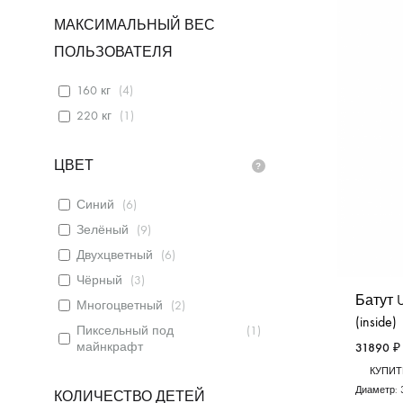
МАКСИМАЛЬНЫЙ ВЕС
ПОЛЬЗОВАТЕЛЯ
160 кг
(
4
)
220 кг
(
1
)
ЦВЕТ
Синий
(
6
)
Зелёный
(
9
)
Двухцветный
(
6
)
Чёрный
(
3
)
Батут U
Многоцветный
(
2
)
(inside)
Пиксельный под
(
1
)
майнкрафт
31890
₽
КУПИТЬ
Диаметр:
КОЛИЧЕСТВО ДЕТЕЙ