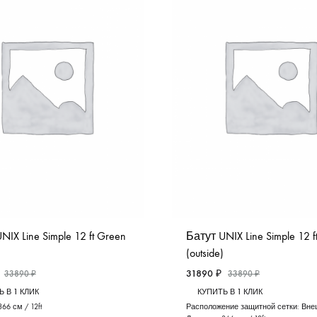
NIX Line Simple 12 ft Green
Батут UNIX Line Simple 12 ft
(outside)
31890
₽
33890
₽
33890
₽
 В 1 КЛИК
КУПИТЬ В 1 КЛИК
366 см / 12ft
Расположение защитной сетки:
Вне