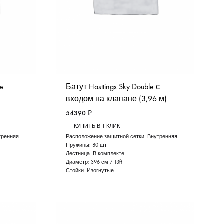
me
Батут Hasttings Sky Double с
входом на клапане (3,96 м)
54390
₽
КУПИТЬ В 1 КЛИК
тренняя
Расположение защитной сетки:
Внутренняя
Пружины:
80 шт
Лестница:
В комплекте
Диаметр:
396 см / 13ft
Стойки:
Изогнутые