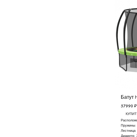
Батут H
57990
₽
КУПИТЬ
Расположе
Пружины:
Лестница
Диаметр: