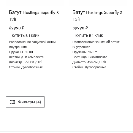
Батут Hasttings Superfly X
Батут Hasttings Superfly X
12ft
15ft
62990
₽
89990
₽
КУПИТЬ В 1 КЛИК
КУПИТЬ В 1 КЛИК
Расположение защитной сетки:
Расположение защитной сетки:
Внутренняя
Внутренняя
Пружины:
80 шт
Пружины:
96 шт
Лестница:
В комплекте
Лестница:
В комплекте
Диаметр:
366 см / 12ft
Диаметр:
458 см / 15ft
Стойки:
Дугообразные
Стойки:
Дугообразные
Фильтры (4)