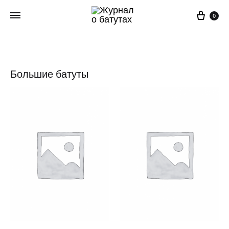
Корз
0
Большие батуты