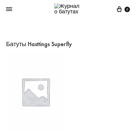
Корз
0
Батуты Hasttings Superfly