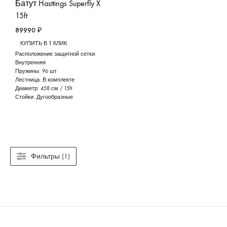
Батут Hasttings Superfly X
15ft
89990
₽
КУПИТЬ В 1 КЛИК
Расположение защитной сетки:
Внутренняя
Пружины:
96 шт
Лестница:
В комплекте
Диаметр:
458 см / 15ft
Стойки:
Дугообразные
Фильтры (1)