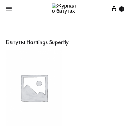
Корз
0
Батуты Hasttings Superfly