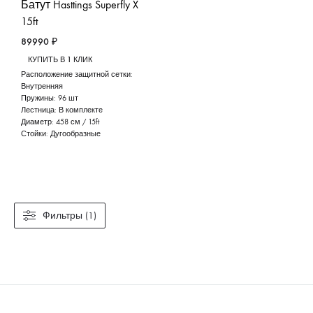
Батут Hasttings Superfly X
15ft
89990
₽
КУПИТЬ В 1 КЛИК
Расположение защитной сетки:
Внутренняя
Пружины:
96 шт
Лестница:
В комплекте
Диаметр:
458 см / 15ft
Стойки:
Дугообразные
Фильтры (1)