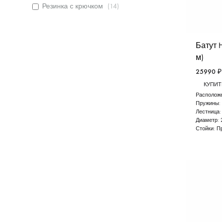
Резинка с крючком
(
14
)
Батут Ha
м)
25990
₽
КУПИТЬ
Расположе
Пружины:
Лестница
Диаметр:
Стойки:
П