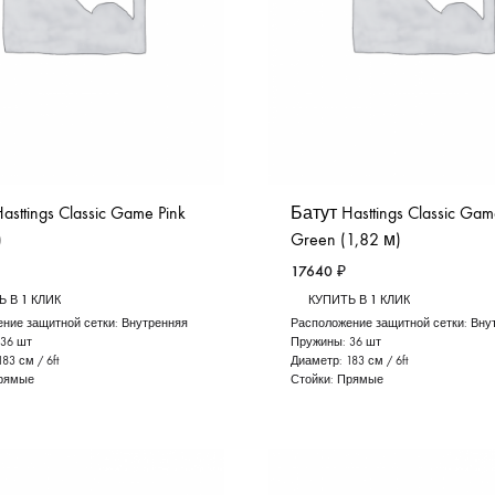
asttings Classic Game Pink
Батут Hasttings Classic Ga
)
Green (1,82 м)
17640
₽
 В 1 КЛИК
КУПИТЬ В 1 КЛИК
ние защитной сетки:
Внутренняя
Расположение защитной сетки:
Вну
36 шт
Пружины:
36 шт
183 см / 6ft
Диаметр:
183 см / 6ft
рямые
Стойки:
Прямые