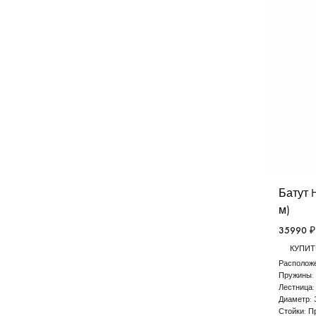
Батут H
м)
35990
₽
КУПИТЬ
Расположе
Пружины:
Лестница
Диаметр:
Стойки:
П