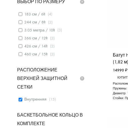
ВЫБОР ПО РАЗМЕРУ
183 см / 6ft
(
4
)
244 см / 8ft
(
2
)
3.05 метра / 10ft
(
3
)
366 см / 12ft
(
2
)
426 см / 14ft
(
2
)
460 см / 15ft
(
2
)
Батут H
(1,82 м
РАСПОЛОЖЕНИЕ
14990
₽
ВЕРХНЕЙ ЗАЩИТНОЙ
КУПИТЬ
Расположе
СЕТКИ
Пружины:
Диаметр:
Стойки:
П
Внутренняя
(
15
)
БАСКЕТБОЛЬНОЕ КОЛЬЦО В
КОМПЛЕКТЕ