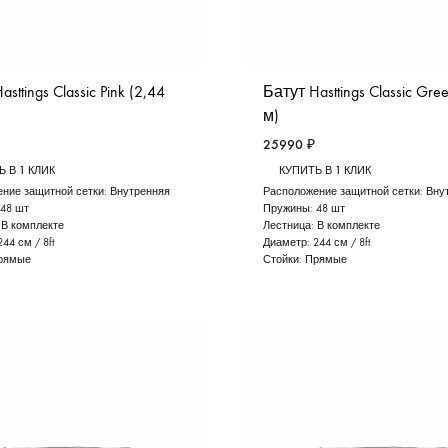
sttings Classic Pink (2,44
Батут Hasttings Classic Gre
м)
25990
₽
 В 1 КЛИК
КУПИТЬ В 1 КЛИК
ние защитной сетки:
Внутренняя
Расположение защитной сетки:
Вну
48 шт
Пружины:
48 шт
:
В комплекте
Лестница:
В комплекте
244 см / 8ft
Диаметр:
244 см / 8ft
рямые
Стойки:
Прямые