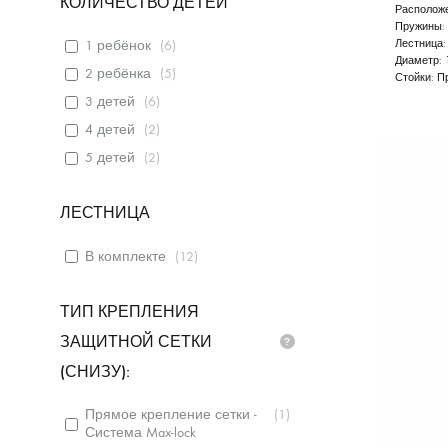
КОЛИЧЕСТВО ДЕТЕЙ
Расположе
Пружины:
Лестница
1 ребёнок
(
6
)
Диаметр:
2 ребёнка
(
5
)
Стойки:
П
3 детей
(
6
)
4 детей
(
2
)
5 детей
(
2
)
ЛЕСТНИЦА
В комплекте
(
12
)
ТИП КРЕПЛЕНИЯ
ЗАЩИТНОЙ СЕТКИ
(СНИЗУ):
Прямое крепление сетки -
(
1
)
Система Max-lock