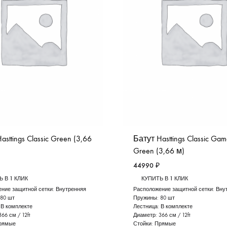
asttings Classic Green (3,66
Батут Hasttings Classic Ga
Green (3,66 м)
44990
₽
 В 1 КЛИК
КУПИТЬ В 1 КЛИК
ние защитной сетки:
Внутренняя
Расположение защитной сетки:
Вну
80 шт
Пружины:
80 шт
:
В комплекте
Лестница:
В комплекте
366 см / 12ft
Диаметр:
366 см / 12ft
рямые
Стойки:
Прямые