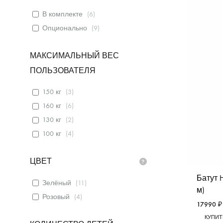
В комплекте
(
6
)
Опционально
(
9
)
МАКСИМАЛЬНЫЙ ВЕС
ПОЛЬЗОВАТЕЛЯ
150 кг
(
3
)
160 кг
(
6
)
130 кг
(
2
)
100 кг
(
4
)
ЦВЕТ
Батут H
Зелёный
(
11
)
м)
Розовый
(
4
)
17990
₽
КУПИТЬ