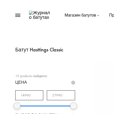
Menu
Магазин батутов
Пр
Журнал
Пишем
о
важное
батутах
о
батутах
Батут Hasttings Classic
для
дачи
15
products найдено
ЦЕНА