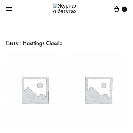
Корз
0
Батут Hasttings Classic