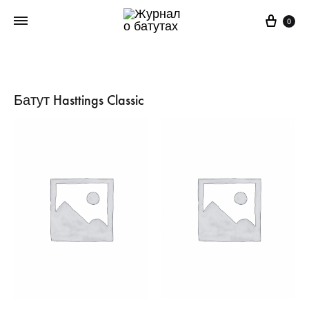
Корз
0
Батут Hasttings Classic