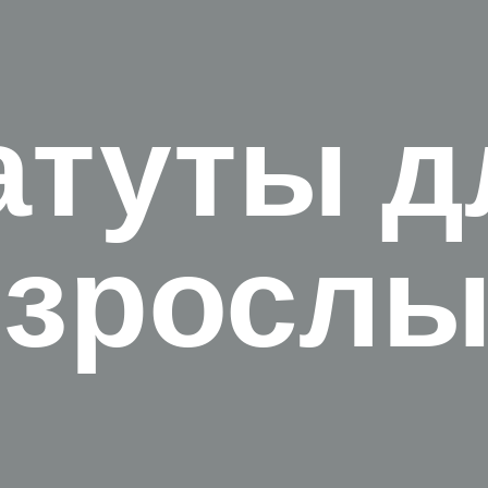
атуты д
взрослы