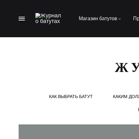
Menu
Магазин батутов
Пр
Журнал
Пишем
о
важное
батутах
о
батутах
ЖУ
для
дачи
КАК ВЫБРАТЬ БАТУТ
КАКИМ ДОЛ